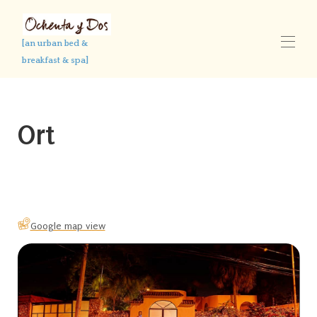
[an urban bed &
breakfast & spa]
Home
Übersicht
Ort
Bau
Karte
▾
Fotos
Kontakt
Verfügbarkeit
Bewertungen
Google map view
Privat Adventures
LOKALER AUTOR