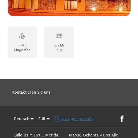
3 Mi
0,1 Mi
Flughafen
Bus
Kontaktieren Sie uns
Deutsch
EUR
+52 999.192.4085
Calle 82 # 467C, Merida,
©
2026
Ochenta y Dos
Alle